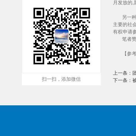
月发放的,
另一
主要的社
有权申请
笔者
【参考
上一条：
扫一扫，添加微信
下一条：