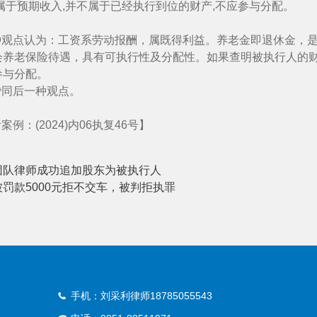
属于预期收入,并不属于已经执行到位的财产,不应参与分配。
种观点认为：工资系劳动报酬，属既得利益。养老金即退休金，
会养老保险待遇，具有可执行性及分配性。如果查明被执行人的
参与分配。
赞同后一种观点。
案例：(2024)内06执复46号】
团队律师成功追加股东为被执行人
被罚款5000元拒不交车，被判拒执罪
手机：刘采利律师18785055543